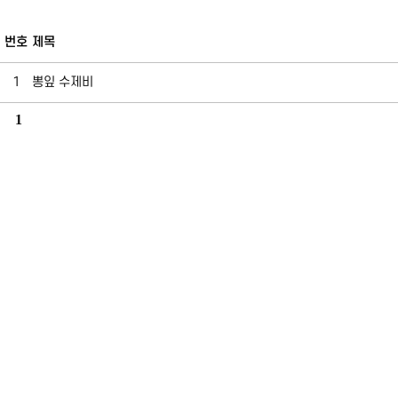
번호
제목
1
뽕잎 수제비
1